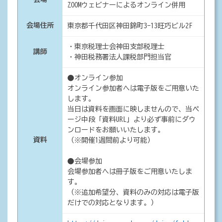
ZOOMウェビナーによるオンライン併用
会場住所
東京都千代田区神田錦町3-13旺巧ビル2F
・東京税理士会神田支部税理士
講師
・神田税務署法人課税部門担当官
●オンライン参加
オンライン参加者へは電子版をご用意いた
します。
当日は資料を画面に映しませんので、当ペ
ージ中段「資料URL」より必ず事前にダウ
ンロードをお願いいたします。
資料
（※開催1週間前より可能）
●会場参加
会場参加者へは冊子版をご用意いたしま
す。
（※追加希望分、資料のみの対応は電子版
だけでの対応となります。）