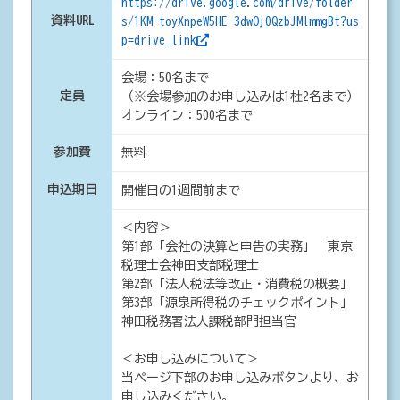
https://drive.google.com/drive/folder
資料URL
s/1KM-toyXnpeW5HE-3dwOj0QzbJMlmmgBt?us
p=drive_link
会場：50名まで
定員
（※会場参加のお申し込みは1杜2名まで）
オンライン：500名まで
参加費
無料
申込期日
開催日の1週間前まで
＜内容＞
第1部「会社の決算と申告の実務」 東京
税理士会神田支部税理士
第2部「法人税法等改正・消費税の概要」
第3部「源泉所得税のチェックポイント」
神田税務署法人課税部門担当官
＜お申し込みについて＞
当ページ下部のお申し込みボタンより、お
申し込みください。