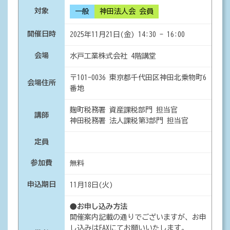
対象
一般
神田法人会 会員
開催日時
2025年11月21日(金) 14:30 - 16:00
会場
水戸工業株式会社 4階講堂
〒101-0036 東京都千代田区神田北乗物町6
会場住所
番地
麹町税務署 資産課税部門 担当官
講師
神田税務署 法人課税第3部門 担当官
定員
参加費
無料
申込期日
11月18日(火)
●お申し込み方法
開催案内記載の通りでございますが、お申
し込みはFAXにてお願いいたします。