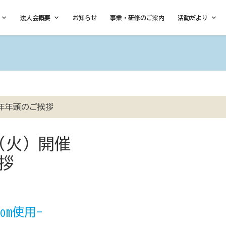
法人会概要
お知らせ
事業・研修のご案内
活動だより
年年頭のご挨拶
日(火) 開催
拶
om使用-