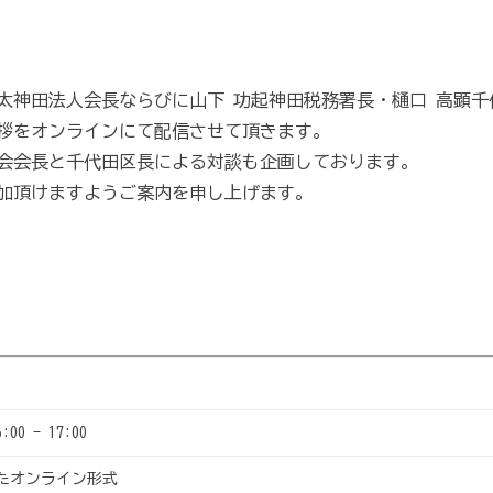
太神田法人会長ならびに山下 功起神田税務署長・樋口 高顕千
拶をオンラインにて配信させて頂きます。
会会長と千代田区長による対談も企画しております。
加頂けますようご案内を申し上げます。
00 - 17:00
いたオンライン形式