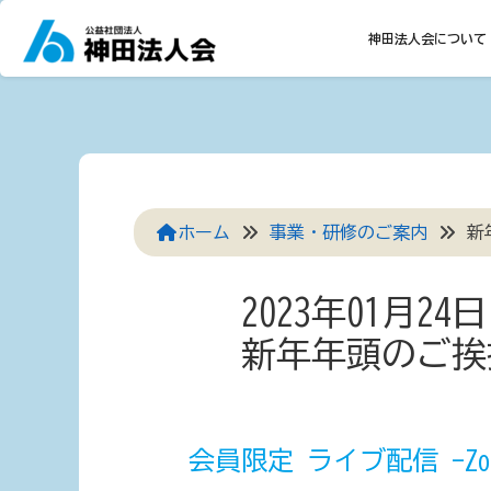
Skip
to
神田法人会について
content
ホーム
事業・研修のご案内
新
2023年01月24
新年年頭のご挨
会員限定 ライブ配信 -Zo