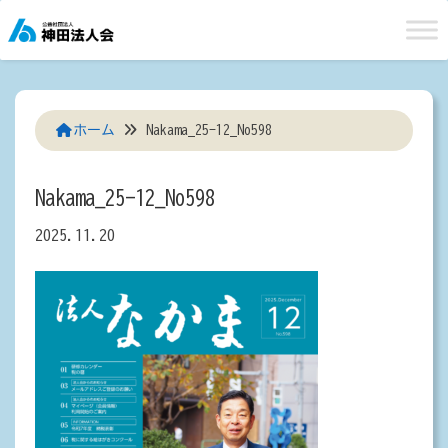
Skip
to
content
ホーム
Nakama_25-12_No598
Nakama_25-12_No598
2025.11.20