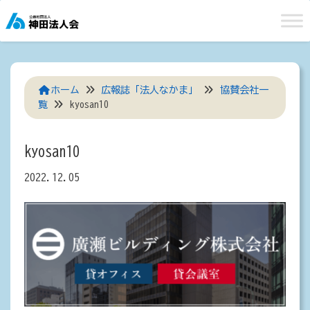
Skip
to
content
ホーム
広報誌「法人なかま」
協賛会社一
覧
kyosan10
kyosan10
2022.12.05