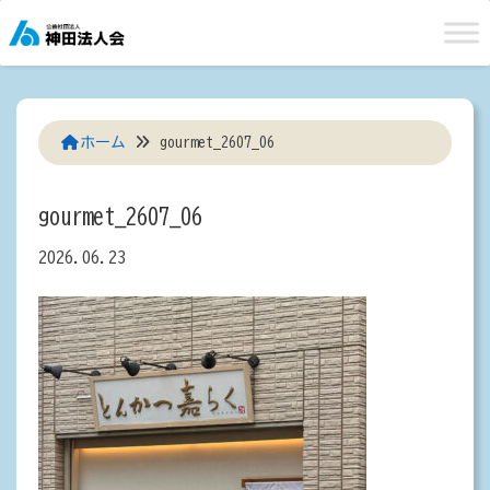
Skip
to
content
ホーム
gourmet_2607_06
gourmet_2607_06
2026.06.23