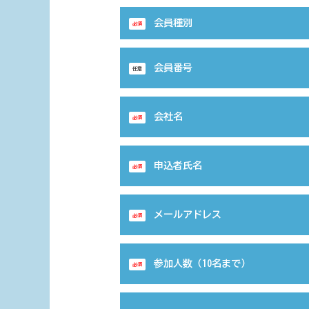
会員種別
必須
会員番号
任意
会社名
必須
申込者氏名
必須
メールアドレス
必須
参加人数（10名まで）
必須