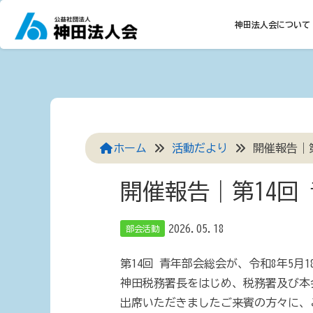
Skip
to
神田法人会について
content
ホーム
活動だより
開催報告｜第
開催報告｜第14回
2026.05.18
部会活動
第14回 青年部会総会が、令和8年5
神田税務署長をはじめ、税務署及び本
出席いただきましたご来賓の方々に、