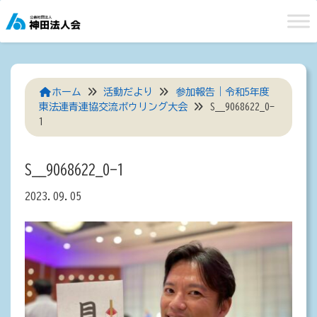
Skip
to
content
ホーム
活動だより
参加報告｜令和5年度
東法連青連協交流ボウリング大会
S__9068622_0-
1
S__9068622_0-1
2023.09.05