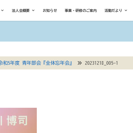
法人会概要
お知らせ
事業・研修のご案内
活動だより
令和5年度 青年部会『全体忘年会』
20231218_005-1