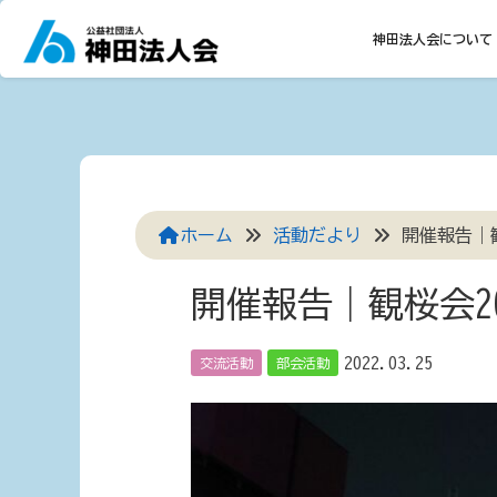
Skip
to
神田法人会について
content
ホーム
活動だより
開催報告｜観
開催報告｜観桜会20
2022.03.25
交流活動
部会活動