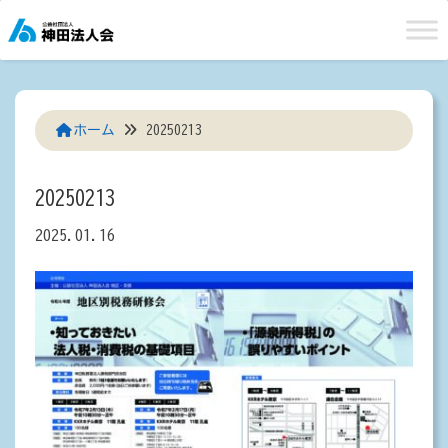
Skip
to
content
ホーム
20250213
20250213
2025.01.16