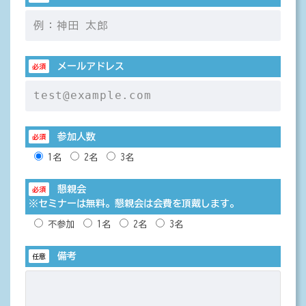
メールアドレス
必須
参加人数
必須
1名
2名
3名
懇親会
必須
※セミナーは無料。懇親会は会費を頂戴します。
不参加
1名
2名
3名
備考
任意