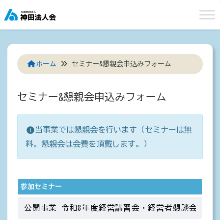
Skip
to
content
ホーム
セミナー&懇親会申込みフォーム
セミナー&懇親会申込みフォーム
当事業では懇親会を行います（セミナーは無
料。懇親会は会費を頂戴します。）
参加セミナー