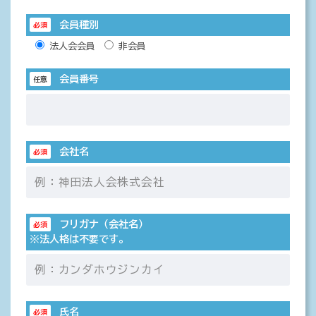
会員種別
必須
法人会会員
非会員
会員番号
任意
会社名
必須
フリガナ（会社名）
必須
※法人格は不要です。
氏名
必須